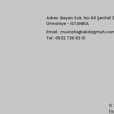
Adres :Beyan Sok. No:44 Şerifali
Ümraniye - İSTANBUL
Email :
mustafa@akdagmuh.co
Tel : 0532 736 83 01
© 
Fe