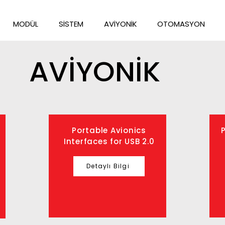
MODÜL
SİSTEM
AVİYONİK
OTOMASYON
AVİYONİK
Portable Avionics
Interfaces for USB 2.0
Detaylı Bilgi